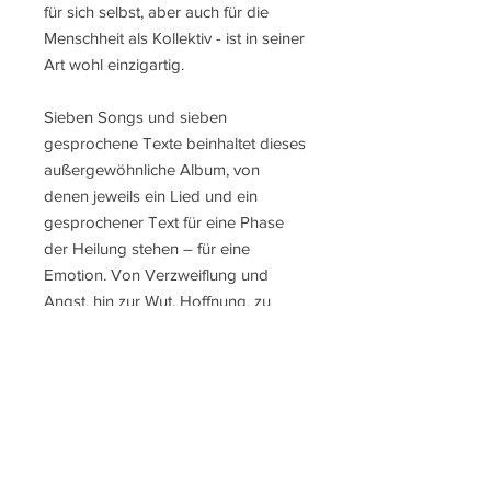
für sich selbst, aber auch für die
Menschheit als Kollektiv - ist in seiner
Art wohl einzigartig.
Sieben Songs und sieben
gesprochene Texte beinhaltet dieses
außergewöhnliche Album, von
denen jeweils ein Lied und ein
gesprochener Text für eine Phase
der Heilung stehen – für eine
Emotion. Von Verzweiflung und
Angst, hin zur Wut, Hoffnung, zu
Loslassen und Akzeptanz, von Mut
zur Dankbarkeit und
Liebe.Musikalisch wie auch textlich ist
hier eine große Vielfalt geboten, vom
Singer-Songwriter-Stil mit Gitarre,
Klavier und Streichorchester, hin zum
düsteren und basslastigen Hip Hop-