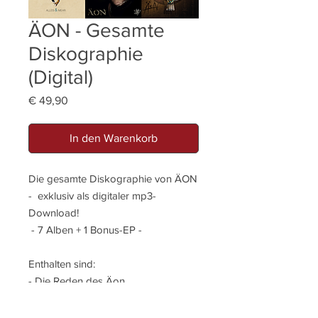
ÄON - Gesamte
Diskographie
(Digital)
Preis
€ 49,90
In den Warenkorb
Die gesamte Diskographie von ÄON
- exklusiv als digitaler mp3-
Download!
- 7 Alben + 1 Bonus-EP -
Enthalten sind:
- Die Reden des Äon
- Dreifaltigkeit
- Back To The Roots