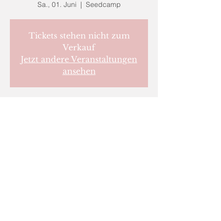
Sa., 01. Juni
  |  
Seedcamp
Tickets stehen nicht zum
Verkauf
Jetzt andere Veranstaltungen
ansehen
Zeit & Ort
01. Juni 2024, 18:00 – 19:00
Seedcamp, Dobersbergerstraße 23, 3851
Kautzen, Österreich
IMPRESSUM
© Orion Design