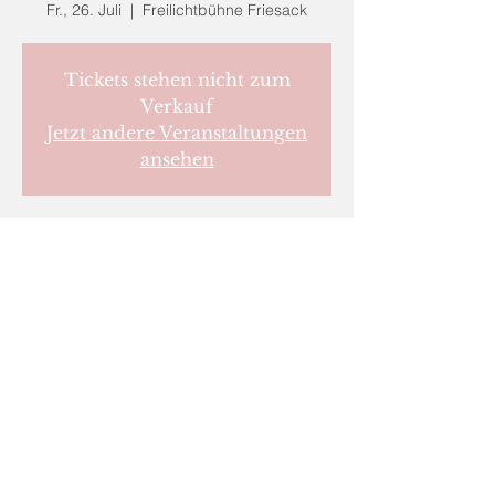
Fr., 26. Juli
  |  
Freilichtbühne Friesack
Tickets stehen nicht zum
Verkauf
Jetzt andere Veranstaltungen
ansehen
Zeit & Ort
26. Juli 2024, 20:00 – 21:20
Freilichtbühne Friesack, Vietznitzer Str. 18,
14662 Friesack, Deutschland
IMPRESSUM
© Orion Design