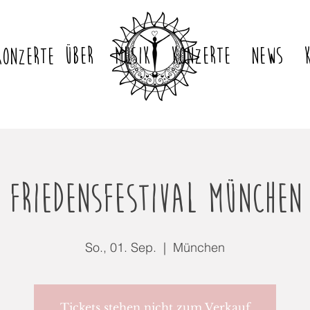
ÜBER
MUSIK
KONZERTE
NEWS
KONZERTE
Friedensfestival München
So., 01. Sep.
  |  
München
Tickets stehen nicht zum Verkauf